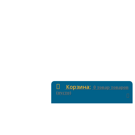
Корзина:
0
товар
товаров
(пусто)