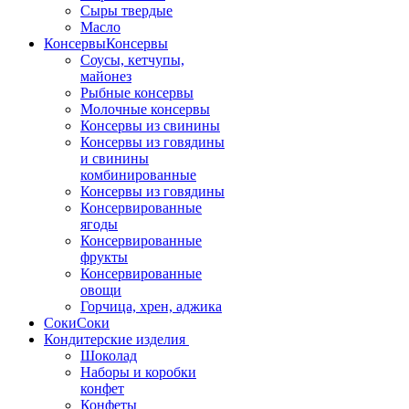
Сыры твердые
Масло
Консервы
Консервы
Соусы, кетчупы,
майонез
Рыбные консервы
Молочные консервы
Консервы из свинины
Консервы из говядины
и свинины
комбинированные
Консервы из говядины
Консервированные
ягоды
Консервированные
фрукты
Консервированные
овощи
Горчица, хрен, аджика
Соки
Соки
Кондитерские изделия
Шоколад
Наборы и коробки
конфет
Конфеты