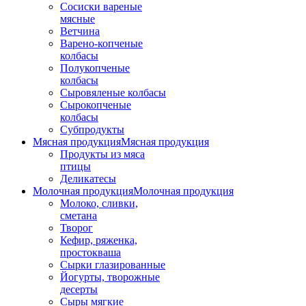
Сосиски вареные
мясные
Ветчина
Варено-копченые
колбасы
Полукопченые
колбасы
Сыровяленые колбасы
Сырокопченые
колбасы
Субпродукты
Мясная продукция
Мясная продукция
Продукты из мяса
птицы
Деликатесы
Молочная продукция
Молочная продукция
Молоко, сливки,
сметана
Творог
Кефир, ряженка,
простокваша
Сырки глазированные
Йогурты, творожные
десерты
Сыры мягкие