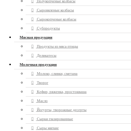
Полукопченые колбасы
Сыровяленые колбасы
Сырокопченые колбасы
Субпродукты
Мясная продукция
Продукты из мяса птицы
Деликатесы
Молочная продукция
Молоко, сливки, сметана
Творог
Кефир, ряженка, простокваша
Масло
Йогурты, творожные десерты
Сырки глазированные
Сыры мягкие