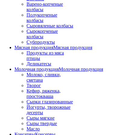
Варено-копченые
колбасы
Полукопченые
колбасы
Сыровяленые колбасы
Сырокопченые
колбасы
Субпродукты
Мясная продукция
Мясная продукция
Продукты из мяса
птицы
Деликатесы
Молочная продукция
Молочная продукция
Молоко, сливки,
сметана
Творог
Кефир, ряженка,
простокваша
Сырки глазированные
Йогурты, творожные
десерты
Сыры мягкие
Сыры твердые
Масло
Консервы
Консервы