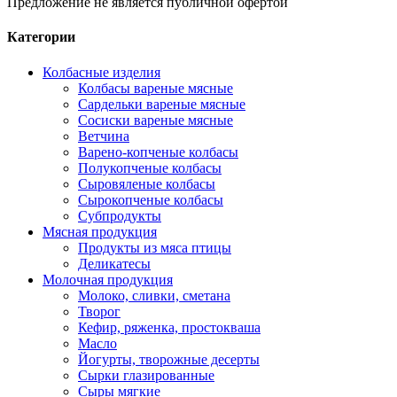
Предложение не является публичной офертой
Категории
Колбасные изделия
Колбасы вареные мясные
Сардельки вареные мясные
Сосиски вареные мясные
Ветчина
Варено-копченые колбасы
Полукопченые колбасы
Сыровяленые колбасы
Сырокопченые колбасы
Субпродукты
Мясная продукция
Продукты из мяса птицы
Деликатесы
Молочная продукция
Молоко, сливки, сметана
Творог
Кефир, ряженка, простокваша
Масло
Йогурты, творожные десерты
Сырки глазированные
Сыры мягкие