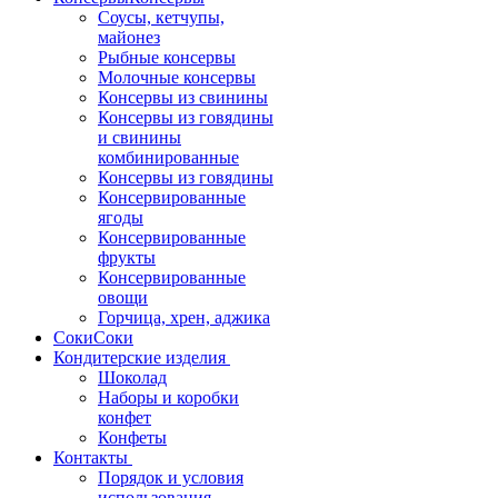
Соусы, кетчупы,
майонез
Рыбные консервы
Молочные консервы
Консервы из свинины
Консервы из говядины
и свинины
комбинированные
Консервы из говядины
Консервированные
ягоды
Консервированные
фрукты
Консервированные
овощи
Горчица, хрен, аджика
Соки
Соки
Кондитерские изделия
Шоколад
Наборы и коробки
конфет
Конфеты
Контакты
Порядок и условия
использования