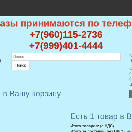
казы принимаются по телеф
+7(960)115-2736
+7(999)401-4444
К
Н
Поиск
С
0
0
Ц
 в Вашу корзину
Есть 1 товар в 
Итого товаров: (с НДС)
Итого за доставку (без НДС)
Сам