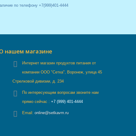
наличие по телефону +7(999)401-4444
О нашем магазине
Интернет магазин продуктов питания от
компании ООО "Сетка", Воронеж, улица 45
Стрелковой дивизии, д. 234
По интересующим вопросам звоните нам
прямо сейчас :
+7 (999) 401-4444
Email:
online@setkavrn.ru