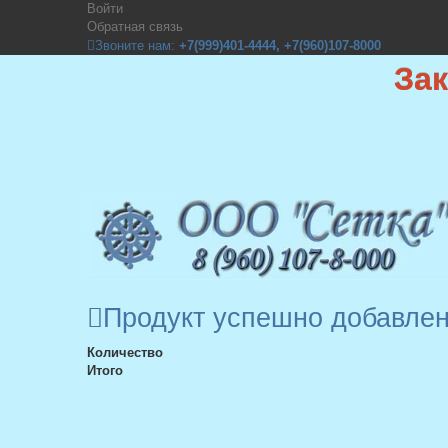
Войти
Обратная связь
Звоните нам:
+7(999)401-4444, +7(960)107-8000
За
Продукт успешно добавлен
Количество
Итого