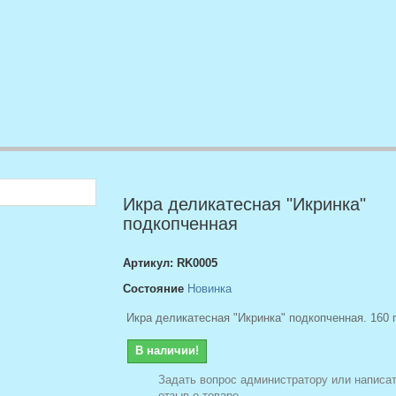
Икра деликатесная "Икринка"
подкопченная
Артикул:
RK0005
Состояние
Новинка
Икра деликатесная "Икринка" подкопченная. 160 
В наличии!
Задать вопрос администратору или написат
отзыв о товаре