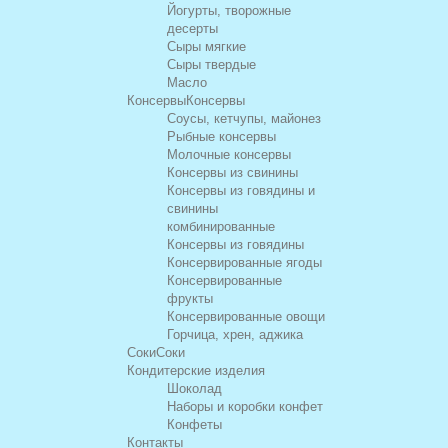
Йогурты, творожные
десерты
Сыры мягкие
Сыры твердые
Масло
Консервы
Консервы
Соусы, кетчупы, майонез
Рыбные консервы
Молочные консервы
Консервы из свинины
Консервы из говядины и
свинины
комбинированные
Консервы из говядины
Консервированные ягоды
Консервированные
фрукты
Консервированные овощи
Горчица, хрен, аджика
Соки
Соки
Кондитерские изделия
Шоколад
Наборы и коробки конфет
Конфеты
Контакты