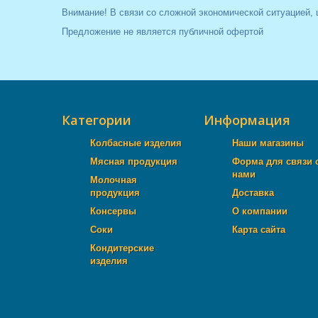
Внимание! В связи со сложной экономической ситуацией, 
Предложение не является публичной офертой
Категории
Информация
Колбасные изделия
Наши магазины
Мясная продукция
Форма для связи 
нами
Молочная
продукция
Доставка
Консервы
О компании
Соки
Карта сайта
Кондитерские
изделия