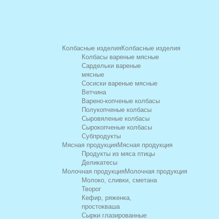
Колбасные изделия
Колбасные изделия
Колбасы вареные мясные
Сардельки вареные
мясные
Сосиски вареные мясные
Ветчина
Варено-копченые колбасы
Полукопченые колбасы
Сыровяленые колбасы
Сырокопченые колбасы
Субпродукты
Мясная продукция
Мясная продукция
Продукты из мяса птицы
Деликатесы
Молочная продукция
Молочная продукция
Молоко, сливки, сметана
Творог
Кефир, ряженка,
простокваша
Сырки глазированные